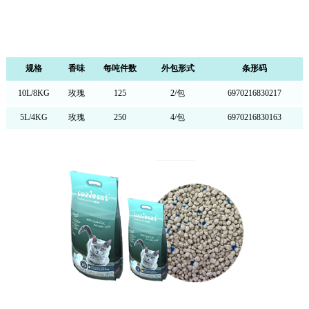
规格
香味
每吨件数
外包形式
条形码
10L/8KG
玫瑰
125
2/包
6970216830217
5L/4KG
玫瑰
250
4/包
6970216830163