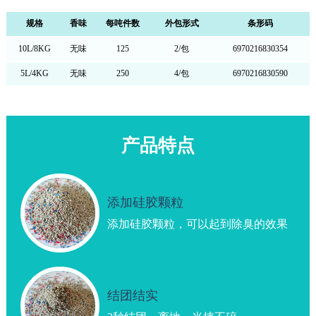
规格
香味
每吨件数
外包形式
条形码
10L/8KG
无味
125
2/包
6970216830354
5L/4KG
无味
250
4/包
6970216830590
产品特点
添加硅胶颗粒
添加硅胶颗粒，可以起到除臭的效果
结团结实