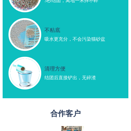
3秒结团，离地一米摔不碎
不粘底
吸水更充分，不会污染猫砂盆
清理方便
结团后直接铲出，无碎渣
合作客户