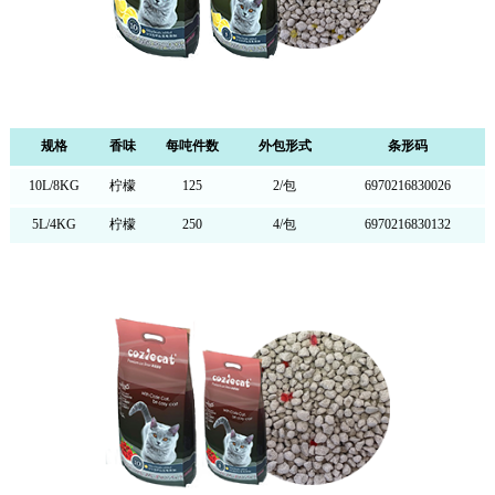
规格
香味
每吨件数
外包形式
条形码
10L/8KG
柠檬
125
2/包
6970216830026
5L/4KG
柠檬
250
4/包
6970216830132