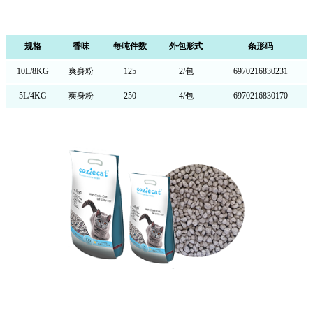
规格
香味
每吨件数
外包形式
条形码
10L/8KG
爽身粉
125
2/包
6970216830231
5L/4KG
爽身粉
250
4/包
6970216830170