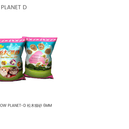
PLANET D
OW PLANET-D 松木猫砂 6MM